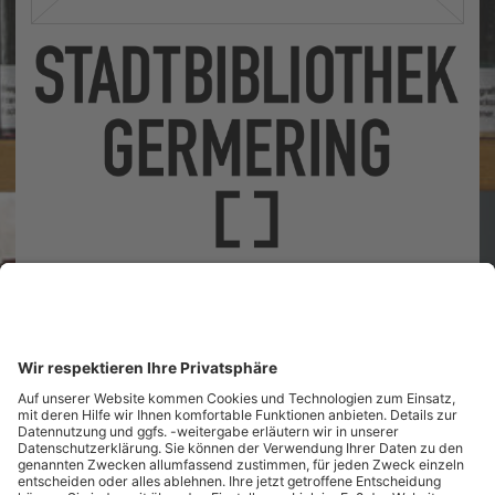
Landsberger Straße 41
82110 Germering
Unsere Öffnungszeiten
Tel.: (089) 89 419 800
Nachricht senden