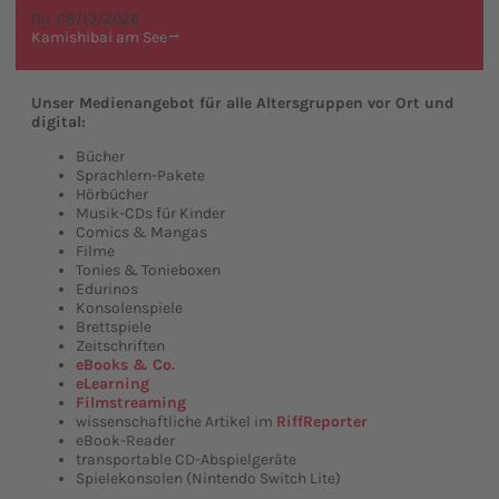
Do. 08/13/2026
Kamishibai am See
Unser Medienangebot für alle Altersgruppen vor Ort und
digital:
Bücher
Sprachlern-Pakete
Hörbücher
Musik-CDs für Kinder
Comics & Mangas
Filme
Tonies & Tonieboxen
Edurinos
Konsolenspiele
Brettspiele
Zeitschriften
eBooks & Co.
eLearning
Filmstreaming
wissenschaftliche Artikel im
RiffReporter
eBook-Reader
transportable CD-Abspielgeräte
Spielekonsolen (Nintendo Switch Lite)