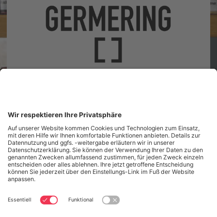
Landsberger Straße 41
82110 Germering
Unsere Öffnungszeiten
Tel.: (089) 89 419 800
Nachricht senden
Startseite
Aktuelles
Infos & Service
Für Bildungspartner
Veranstaltungen
Die Bibliothek
Kontakt
Datenschutz
Datenschutzeinstellungen
Impressum
Öffnungszeiten