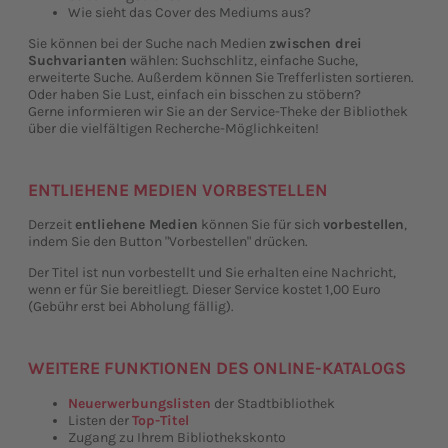
Wie sieht das Cover des Mediums aus?
Sie können bei der Suche nach Medien
zwischen drei
Suchvarianten
wählen: Suchschlitz, einfache Suche,
erweiterte Suche. Außerdem können Sie Trefferlisten sortieren.
Oder haben Sie Lust, einfach ein bisschen zu stöbern?
Gerne informieren wir Sie an der Service-Theke der Bibliothek
über die vielfältigen Recherche-Möglichkeiten!
ENTLIEHENE MEDIEN VORBESTELLEN
Derzeit
entliehene Medien
können Sie für sich
vorbestellen
,
indem Sie den Button "Vorbestellen" drücken.
Der Titel ist nun vorbestellt und Sie erhalten eine Nachricht,
wenn er für Sie bereitliegt. Dieser Service kostet 1,00 Euro
(Gebühr erst bei Abholung fällig).
WEITERE FUNKTIONEN DES ONLINE-KATALOGS
Neuerwerbungslisten
der Stadtbibliothek
Listen der
Top-Titel
Zugang zu Ihrem Bibliothekskonto