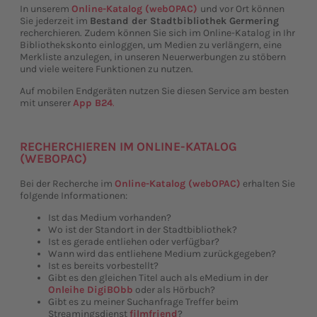
In unserem
Online-Katalog (webOPAC)
und vor Ort können
Sie jederzeit im
Bestand der Stadtbibliothek Germering
recherchieren. Zudem können Sie sich im Online-Katalog in Ihr
Bibliothekskonto einloggen, um Medien zu verlängern, eine
Merkliste anzulegen, in unseren Neuerwerbungen zu stöbern
und viele weitere Funktionen zu nutzen.
Auf mobilen Endgeräten nutzen Sie diesen Service am besten
mit unserer
App B24
.
RECHERCHIEREN IM ONLINE-KATALOG
(WEBOPAC)
Bei der Recherche im
Online-Katalog (webOPAC)
erhalten Sie
folgende Informationen:
Ist das Medium vorhanden?
Wo ist der Standort in der Stadtbibliothek?
Ist es gerade entliehen oder verfügbar?
Wann wird das entliehene Medium zurückgegeben?
Ist es bereits vorbestellt?
Gibt es den gleichen Titel auch als eMedium in der
Onleihe DigiBObb
oder als Hörbuch?
Gibt es zu meiner Suchanfrage Treffer beim
Streamingsdienst
filmfriend
?