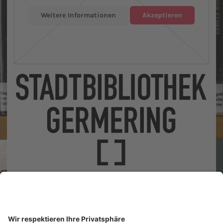
Weitere Informationen
Akzeptieren
Landsberger Straße 41
82110 Germering
Unsere Öffnungszeiten
Tel.: (089) 89 419 800