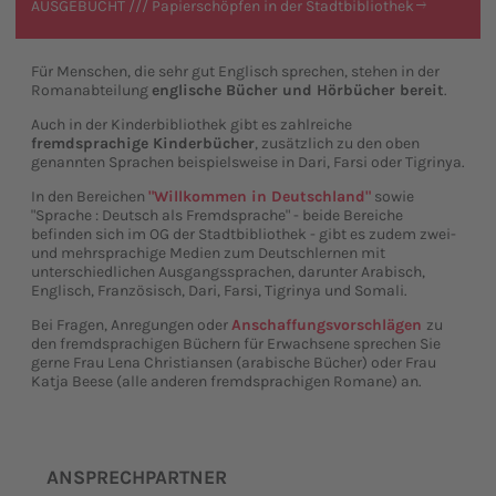
AUSGEBUCHT /// Papierschöpfen in der Stadtbibliothek
Für Menschen, die sehr gut Englisch sprechen, stehen in der
Romanabteilung
englische Bücher und Hörbücher bereit
.
Auch in der Kinderbibliothek gibt es zahlreiche
fremdsprachige Kinderbücher
, zusätzlich zu den oben
genannten Sprachen beispielsweise in Dari, Farsi oder Tigrinya.
In den Bereichen
"Willkommen in Deutschland"
sowie
"Sprache : Deutsch als Fremdsprache" - beide Bereiche
befinden sich im OG der Stadtbibliothek - gibt es zudem zwei-
und mehrsprachige Medien zum Deutschlernen mit
unterschiedlichen Ausgangssprachen, darunter Arabisch,
Englisch, Französisch, Dari, Farsi, Tigrinya und Somali.
Bei Fragen, Anregungen oder
Anschaffungsvorschlägen
zu
den fremdsprachigen Büchern für Erwachsene sprechen Sie
gerne Frau Lena Christiansen (arabische Bücher) oder Frau
Katja Beese (alle anderen fremdsprachigen Romane) an.
ANSPRECHPARTNER