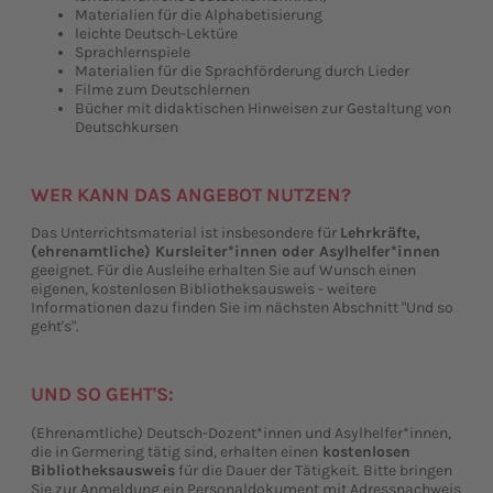
Materialien für die Alphabetisierung
leichte Deutsch-Lektüre
Sprachlernspiele
Materialien für die Sprachförderung durch Lieder
Filme zum Deutschlernen
Bücher mit didaktischen Hinweisen zur Gestaltung von
Deutschkursen
WER KANN DAS ANGEBOT NUTZEN?
Das Unterrichtsmaterial ist insbesondere für
Lehrkräfte,
(ehrenamtliche) Kursleiter*innen oder Asylhelfer*innen
geeignet. Für die Ausleihe erhalten Sie auf Wunsch einen
eigenen, kostenlosen Bibliotheksausweis - weitere
Informationen dazu finden Sie im nächsten Abschnitt "Und so
geht's".
UND SO GEHT'S:
(Ehrenamtliche) Deutsch-Dozent*innen und Asylhelfer*innen,
die in Germering tätig sind, erhalten einen
kostenlosen
Bibliotheksausweis
für die Dauer der Tätigkeit. Bitte bringen
Sie zur Anmeldung ein Personaldokument mit Adressnachweis