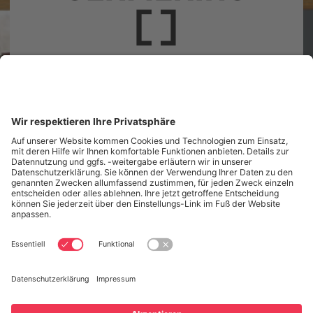
Landsberger Straße 41
82110 Germering
Unsere Öffnungszeiten
Tel.: (089) 89 419 800
Nachricht senden
Startseite
Aktuelles
Infos & Service
Für Bildungspartner
Veranstaltungen
Die Bibliothek
Kontakt
Datenschutz
Datenschutzeinstellungen
Impressum
Öffnungszeiten
Seitenanfang
BIBLIOTHEKSKATALOG